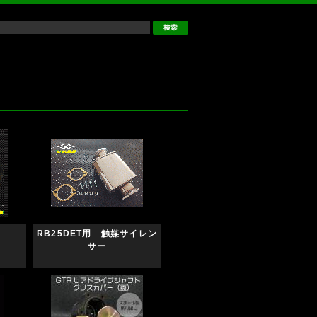
RB25DET用 触媒サイレン
サー