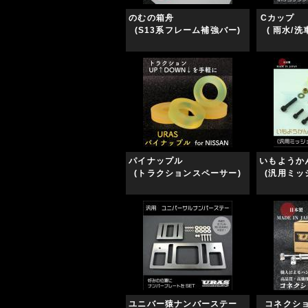
のむの箱舟
C
(S13系フレーム補強バー)
( 雨水/
パイナップル
いも
(トラクションスペーサー)
(汎用ミッ
ユニバー猿ナンバーステー
コネクシ