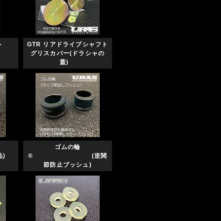
セット
GTR リアドライブシャフト
グリスカバー(ドラシャの
蓋)
〜の
ゴムの輪
)
® (逆関
節防止ブッシュ)