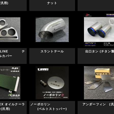
(汎用)
ナット
KYLINE テ
スラントテール
出口タン (チタン製
ルカバー
LEX オイルクーラ
ノーポロリン
アンダーフィン (汎
(汎用)
(ベルトストッパー)