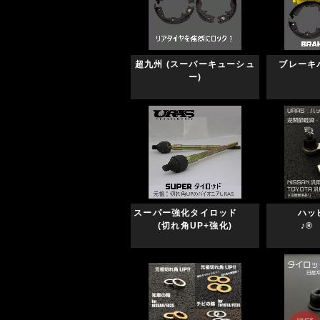
超九州 (スーパーキューシュ
ブレーキ
ー)
スーパー強化タイロッド
ハッ
(切れ角UP+強化)