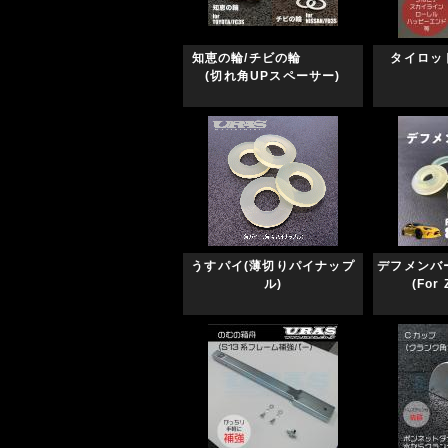
知恵の輪/チビの輪
タイロッ
(切れ角UPスペーサー)
うすパイ(薄切りパイナップ
デフメ
ル)
(For 