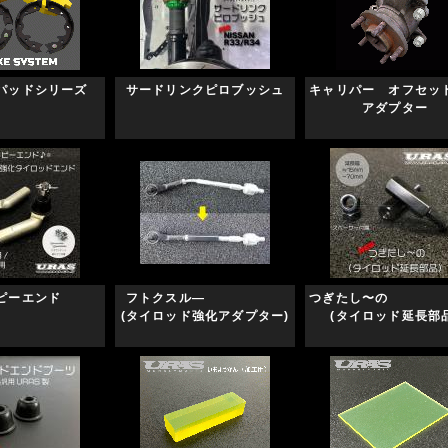
パッドシリーズ
サードリンクピロブッシュ
キャリパー オフ
アダプター
ピーエンド
フトクスル―
つぎたし
♪®
(タイロッド強化アダプター)
(タイロッド延長部品