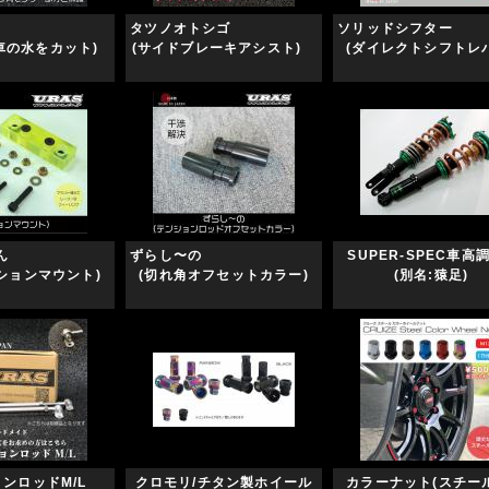
カップ
タツノオトシゴ
ソリッドシフ
洗車の水をカット)
(サイドブレーキアシスト)
(ダイレクトシフトレ
ようかん
ずらし〜の
SUPER-SPEC車高調
ションマウント)
(切れ角オフセットカラー)
(別名:猿足)
ョンロッドM/L
クロモリ/チタン製ホイール
カラーナット(スチー