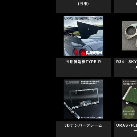
(汎用)
汎用翼端板TYPE-R
R34 S
ー
3Dナンバーフレーム
URAS×F
ー