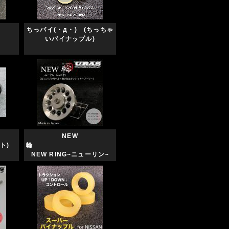
ちっパイ(・д・) (ちっちゃ
いパイナップル)
ント
NEW
ト)
輪
NEW RING~ニューリン~