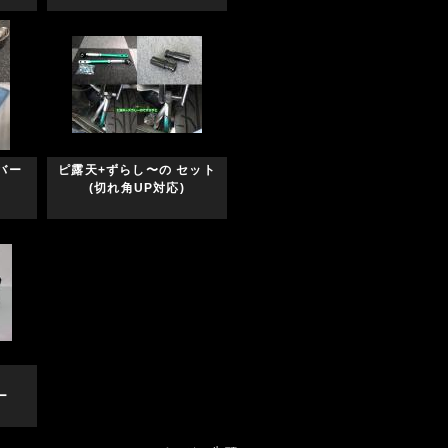
バー
ピ露天+ずらし〜の セット
(切れ角UP対応)
グ用
ー