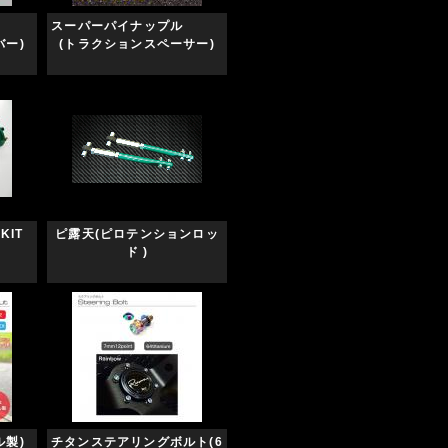
ター
スーパーパイナップル
バー)
(トラクションスペーサー)
KIT
ピ露天(ピロテンションロッ
ド )
ル製)
チタンステアリングボルト(6