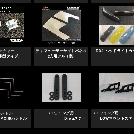
キャッチャー
ディフューザーサイドパネル
R34 ヘッドライトカ
字型タイプ)
(汎用アルミ製)
×2ハンドル
GTウイング用
GTウイン
UP楽勝ハンドル)
Dragステー
LOWマウントステ