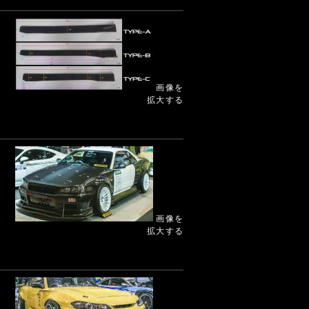
画像を
拡大する
画像を
拡大する