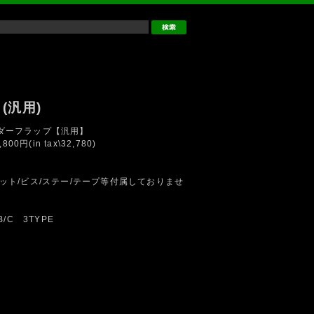
 (汎用)
ダーフラップ【汎用】
,800円(in tax\32,780)
ナット/ビス/ステー/テープ等付属しておりませ
B/C 3TYPE