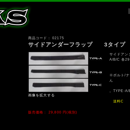
商品コード：
02175
サイドアンダーフラップ 3タイプ
サイドアン
A/B/C 各29
※ボルト/
ん
。TYPE-A/
画像を拡大する
送料C
販売価格：
29,800
円(税別)