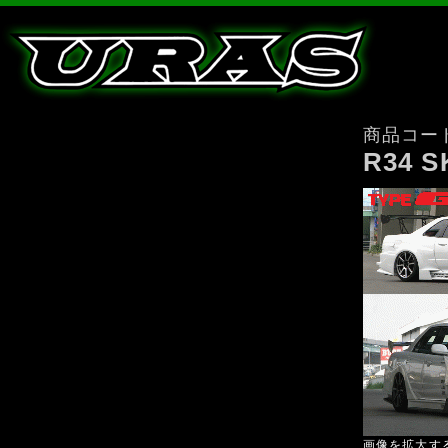
商品コー
R34 
画像を拡大す